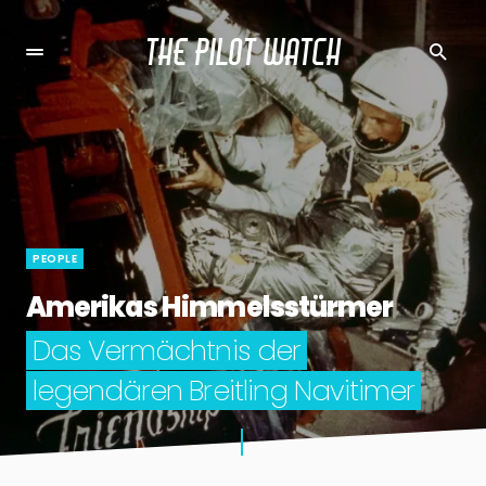
THE PILOT WATCH
PEOPLE
Amerikas Himmelsstürmer
Das Vermächtnis der
legendären Breitling Navitimer