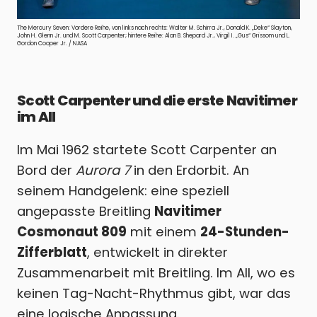
The Mercury Seven: Vordere Reihe, von links nach rechts: Walter M. Schirra Jr., Donald K. „Deke“ Slayton,
John H. Glenn Jr. und M. Scott Carpenter; hintere Reihe: Alan B. Shepard Jr., Virgil I. „Gus“ Grissom und L.
Gordon Cooper Jr. / NASA
Scott Carpenter und die erste Navitimer
im All
Im Mai 1962 startete Scott Carpenter an
Bord der
Aurora 7
in den Erdorbit. An
seinem Handgelenk: eine speziell
angepasste Breitling
Navitimer
Cosmonaut 809
mit einem
24-Stunden-
Zifferblatt
, entwickelt in direkter
Zusammenarbeit mit Breitling. Im All, wo es
keinen Tag-Nacht-Rhythmus gibt, war das
eine logische Anpassung.