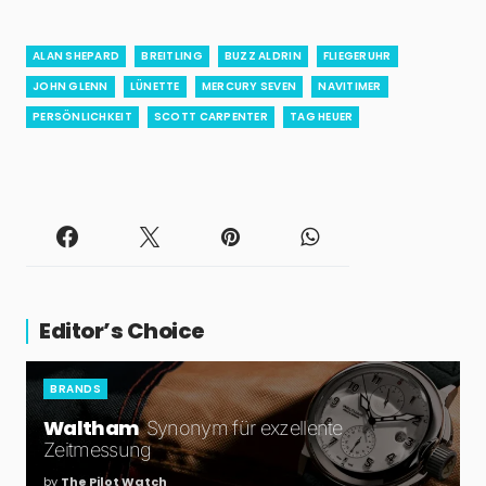
ALAN SHEPARD
BREITLING
BUZZ ALDRIN
FLIEGERUHR
JOHN GLENN
LÜNETTE
MERCURY SEVEN
NAVITIMER
PERSÖNLICHKEIT
SCOTT CARPENTER
TAG HEUER
Editor’s Choice
BRANDS
Waltham
Synonym für exzellente
Zeitmessung
by
The Pilot Watch