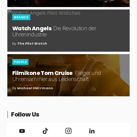
BRANDS
Watch Angels
Die Revolution der
Uhrenindustrie
by
The Pilot Watch
PEOPLE
Filmikone Tom Cruise
Flieger und
Uhrensammler aus Leidenschaft
by
Michael Herrmann
Follow Us