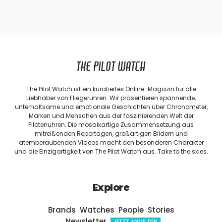
THE PILOT WATCH
The Pilot Watch ist ein kuratiertes Online-Magazin für alle
Liebhaber von Fliegeruhren. Wir präsentieren spannende,
unterhaltsame und emotionale Geschichten über Chronometer,
Marken und Menschen aus der faszinierenden Welt der
Pilotenuhren. Die mosaikartige Zusammensetzung aus
mitreißenden Reportagen, großartigen Bildern und
atemberaubenden Videos macht den besonderen Charakter
und die Einzigartigkeit von The Pilot Watch aus. Take to the skies.
Explore
Brands
Watches
People
Stories
Newsletter
v57.0 Complication Active
v1.15 Authority Engine (Precision Radar)
JETZT ANMELDEN