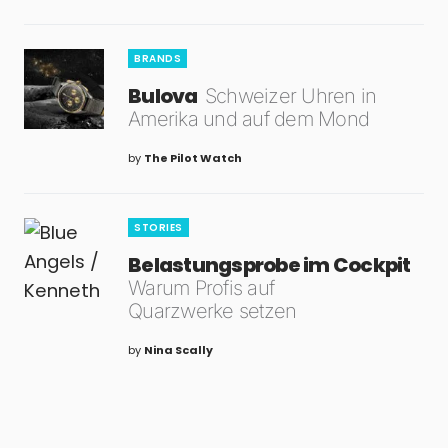
BRANDS
Bulova
Schweizer Uhren in
Amerika und auf dem Mond
by
The Pilot Watch
STORIES
Belastungsprobe im Cockpit
Warum Profis auf
Quarzwerke setzen
by
Nina Scally