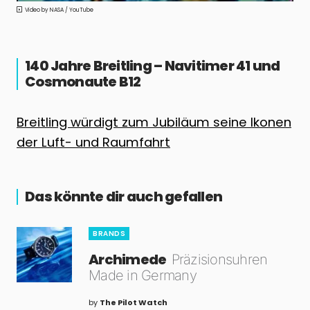
NASA / YouTube
140 Jahre Breitling – Navitimer 41 und
Cosmonaute B12
Breitling würdigt zum Jubiläum seine Ikonen
der Luft- und Raumfahrt
Das könnte dir auch gefallen
BRANDS
Archimede
Präzisionsuhren
Made in Germany
by
The Pilot Watch