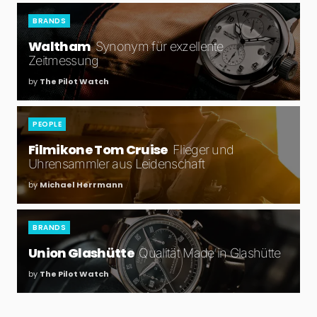
BRANDS
Waltham
Synonym für exzellente
Zeitmessung
by
The Pilot Watch
PEOPLE
Filmikone Tom Cruise
Flieger und
Uhrensammler aus Leidenschaft
by
Michael Herrmann
BRANDS
Union Glashütte
Qualität Made in Glashütte
by
The Pilot Watch