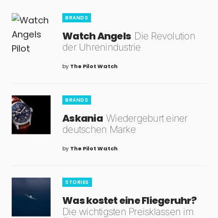
BRANDS
Watch Angels
Die Revolution
der Uhrenindustrie
by
The Pilot Watch
BRANDS
Askania
Wiedergeburt einer
deutschen Marke
by
The Pilot Watch
STORIES
Was kostet eine Fliegeruhr?
Die wichtigsten Preisklassen im