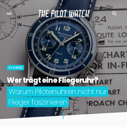
THE PILOT WATCH
STORIES
Wer trägt eine Fliegeruhr?
Warum Pilotenuhren nicht nur
Flieger faszinieren