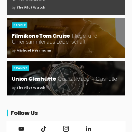
by
The Pilot Watch
PEOPLE
Filmikone Tom Cruise
Flieger und
Uhrensammler aus Leidenschaft
by
Michael Herrmann
BRANDS
Union Glashütte
Qualität Made in Glashütte
by
The Pilot Watch
Follow Us