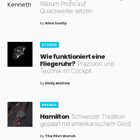
Warum Profis auf
Quarzwerke setzen
by
Nina Scally
STORIES
Wie funktioniert eine
Fliegeruhr?
Präzision und
Technik im Cockpit
by
Emily Mallow
BRANDS
Hamilton
Schweizer Tradition
gepaart mit amerikanischem Geist
by
The Pilot Watch