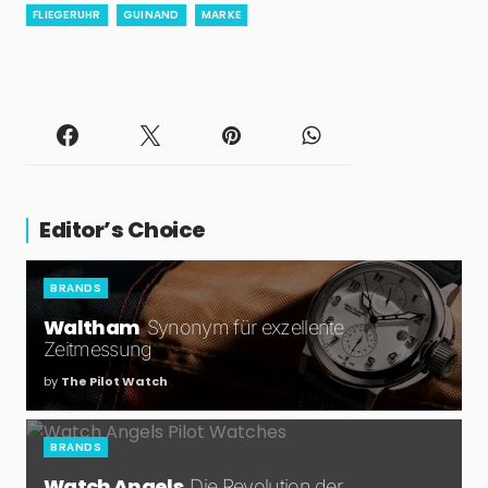
FLIEGERUHR
GUINAND
MARKE
Editor’s Choice
BRANDS
Waltham
Synonym für exzellente
Zeitmessung
by
The Pilot Watch
BRANDS
Watch Angels
Die Revolution der