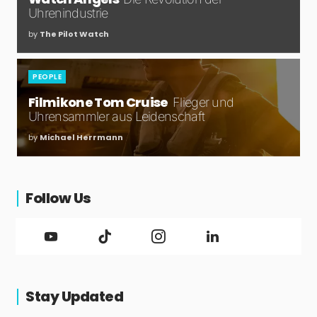
Uhrenindustrie
by
The Pilot Watch
PEOPLE
Filmikone Tom Cruise
Flieger und
Uhrensammler aus Leidenschaft
by
Michael Herrmann
Follow Us
Stay Updated