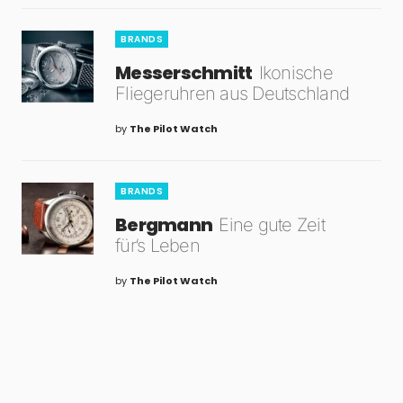
BRANDS
Messerschmitt
Ikonische
Fliegeruhren aus Deutschland
by
The Pilot Watch
BRANDS
Bergmann
Eine gute Zeit
für‘s Leben
by
The Pilot Watch