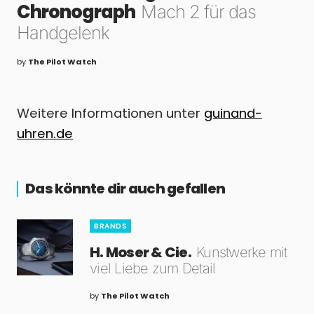
Chronograph
Mach 2 für das
Handgelenk
by
The Pilot Watch
Weitere Informationen unter
guinand-
uhren.de
Das könnte dir auch gefallen
BRANDS
H. Moser & Cie.
Kunstwerke mit
viel Liebe zum Detail
by
The Pilot Watch